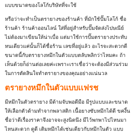
แบบขนาดของโลโก้บริษัทที่จะ​ใช้​
หรือว่าจะทำเป็นตรายางของร้านค้า​ ที่มักใช้ปั๊ม​โลโก้​ ชื่อ
ร้านค้า​ ร้านค้าออนไลน์​ ใส่ที่อยู่สำหรับปั๊มจัดส่งไปษณีย์​
ไม่ต้องมาเขียนให้น่าเบื่อ​ แต่มาใช้การปั๊มตรายางประทับ
หนเดียว​แค่นั้นก็ได้ชื่อร้าน​ เลขที่อยู่​แล้ว​ อะไรจะสะดวกดี
ขนาดนี้กับตรายางหมึกในตัวแบบตลับ​พลิกว่าไหม​คะ ถ้า
เห็นด้วยก็อ่านต่อเลยค่ะเพราะเราเชื่อว่าจะต้องมีส่วนร่วม
ในการตัดสินใจทำตรายางของคุณอย่าง​แน่นวล
ตรายางหมึกในตัวแบบเเฟรช​
มีหมึกในตัวตรายาง​ มีด้ามจับพอดีมือ​ มีรูปแบบและขนาด
ให้เลือกตัวด้ามทำจากพลาสติก​ เนื้อยางซับหมึกได้ดี​ ขคงึ้น
ชื่อว่าดีเรื่องราคาจึงอาจจะสูงนิดนึง​ มีไว้พกพาไปไหนมา
ไหนสะดวก ดูดี เติมหมึกได้เช่นเดียวกับหมึกในตัว แบบ