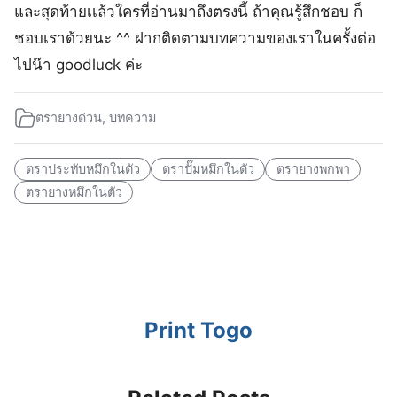
และสุดท้ายเเล้ว​ใครที่อ่านมาถึงตรงนี้​ ถ้าคุณรู้สึก​ชอบ​ ก็
ชอบเราด้วยนะ ^^ ฝาก​ติดตามบทความของ​เราในครั้งต่อ
ไป​น๊า goodluck ค่ะ​
ตรายางด่วน
,
บทความ
ตราประทับหมึกในตัว
ตราปั๊มหมึกในตัว
ตรายางพกพา
ตรายางหมึกในตัว
Print Togo