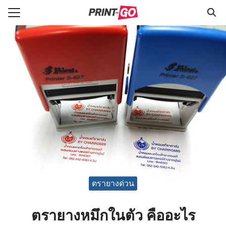
Skip
to
Search
content
for:
e
ายาง
มบัตร
์ใบประกาศ
ces
วาม
ตรายางด่วน
ตรายางหมึกในตัว คืออะไร