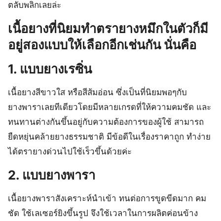
ตลับพลิกเลยล่ะ
เนื้อยางที่นิยมทำตรายางหมึกในตัวก็มี
อยู่สองแบบให้เลือกอีกเช่นกัน​ นั่นคือ​
1. แบบยางเรซิ่น​
เนื้อยางสีขาวใส​ หรือ​สีส้มอ่อน​ ซึ่งเป็นที่นิยมพอๆกับ
ยางพาราเลยทีเดียวโดยมีหลายเกรดที่ให้ความคมชัด และ
ทนทานต่างกันขึ้นอยู่กับความต้องการของผู้ใช้ สามารถ
ยืดหยุ่นคล้ายยางธรรมชาติ
มีข้อดี​ในเรื่อง​ราคาถูก ทำง่าย​
ได้ตรายางด่วนไปใช้​เร็ว​ขึ้น​ด้วย​ค่ะ
2.​ แบบยางพารา​
เนื้อยางพาราสังเคราะห์​นำเข้า​ ทนต่อการขูดขีด​มาก​ คม
ชัด​ ใช้เลเซอร์ยิงขึ้นรูป​ จึงใช้เวลาในการผลิตค่อนข้าง