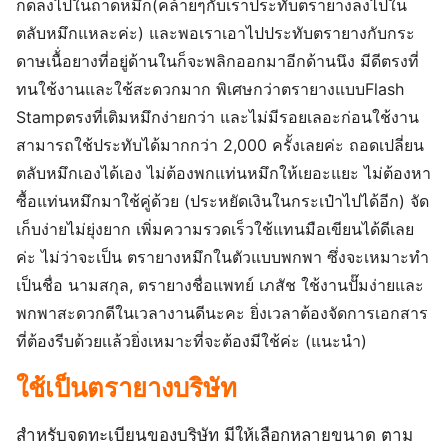
กดลงไปในถาดหมึก(คล้ายๆกับเราประทับตรายางลงไปใน
ตลับหมึกแหละค่ะ) และพอเราเอาไปประทับตรายางกับกระ
ดาษเนื้่อยางที่อยู่ด้านในก็จะพลิกออกมาอีกด้านนึง มีดีตรงที่
ทนใช้งานและใช้สะดวกมาก​ พิเศษกว่าตรายางแบบFlash
Stampตรงที่เติมหมึกง่ายกว่า และไม่มีรอยเลอะก่อนใช้งาน​ ​
สามารถใช้ประทับได้มากกว่า 2,000 ครั้งเลยค่ะ​ ถอดเปลี่ยน
ตลับหมึกเองได้เอง​ ไม่ต้องพกแท่นหมึกให้เยอะแยะ​ ไม่ต้องหา
ซื้อแท่นหมึกมาใช้คู่ด้วย​ (ประหยัดเงินในกระเป๋า​ไปได้อีก​)​ จัด
เก็บง่ายไม่ยุ่งยาก เพิ่มความรวดเร็วใช้แทนมือเขียนได้ดีเลย
ค่ะ​ ไม่ว่าจะเป็น​ ตรายางหมึกในตัวแบบพกพา​ ซึ่งจะเหมาะทำ
เป็นชื่อ​ นามสกุล, ตรายางชื่อแพทย์​ เภสัช​ ใช้งานปั๊ม​ง่าย​และ​
พกพาสะดวกดีในเวลางานดีนะคะ​ ยิ่งเวลาต้องจัดการเอกสาร
ที่ต้องรีบด้วยเเล้ว​ยิ่งเหมาะที่จะต้องมีใช้ค่ะ​ (แนะนำ)​
ใช้เป็นตรายางบริษัท​
สำหรับจดทะเบียนของบริษัท​ มีให้เลือกหลายขนาด​ ตาม