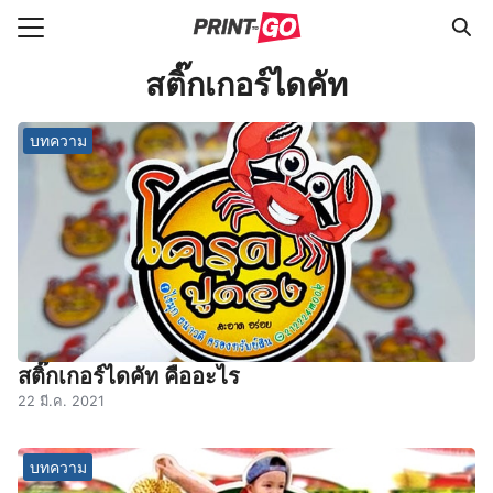
Skip
to
Search
content
สติ๊กเกอร์ไดคัท
for:
บทความ
e
ายาง
มบัตร
์ใบประกาศ
ces
วาม
สติ๊กเกอร์ไดคัท คืออะไร
22 มี.ค. 2021
บทความ