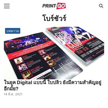
Skip
to
Search
content
โบร์ชัวร์
for:
บทความ
e
ายาง
มบัตร
์ใบประกาศ
ces
วาม
ในยุค Digital แบบนี้ ใบปลิว ยังมีความสำคัญอยู่
อีกมั้ย?
14 มี.ค. 2021